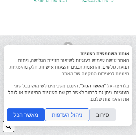
»
«
הקודם:
Rz-0333c
הבא:
האחרונה שלי
אנחנו משתמשים בעוגיות
האתר עושה שימוש בעוגיות לשיפור חוויית הגלישה, ניתוח
תנועת גולשים, והתאמת תכנים והצעות אישיות. חלק מהעוגיות
חיוניות לפעילות התקינה של האתר.
פסלי הנשים של רחל
גלריה
אודותי
בלחיצה על
“מאשר הכול”
, הינכם מסכימים לשימוש בכל סוגי
צרו קשר
העוגיות. ניתן גם לבחור לאשר רק את העוגיות החיוניות או לנהל
את ההעדפות שלכם.
גלריית הפסלים של רחל צימרמן בן-שחר
© כל הזכויות שמורות. 054-7654747
סירוב
ניהול העדפות
מאשר הכל
חיפ