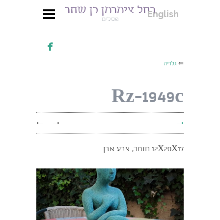
רחל צימרמן בן שחר
English
פסלים

⇐
גלריה
Rz-1949c
←
→
→
12X20X17 חומר, צבע אבן