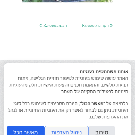
»
«
הקודם:
Rz-1092b
הבא:
Rz-0994c
אנחנו משתמשים בעוגיות
האתר עושה שימוש בעוגיות לשיפור חוויית הגלישה, ניתוח
תנועת גולשים, והתאמת תכנים והצעות אישיות. חלק מהעוגיות
חיוניות לפעילות התקינה של האתר.
פסלי הנשים של רחל
גלריה
אודותי
בלחיצה על
“מאשר הכול”
, הינכם מסכימים לשימוש בכל סוגי
צרו קשר
העוגיות. ניתן גם לבחור לאשר רק את העוגיות החיוניות או לנהל
את ההעדפות שלכם.
גלריית הפסלים של רחל צימרמן בן-שחר
© כל הזכויות שמורות. 054-7654747
סירוב
ניהול העדפות
מאשר הכל