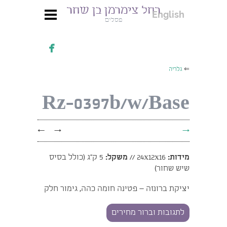
רחל צימרמן בן שחר
English
פסלים

⇐
גלריה
Rz-0397b/w/Base
←
→
→
מידות:
24x12x16 //
משקל:
5 ק"ג (כולל בסיס
שיש שחור)
יציקת ברונזה – פטינה חומה כהה, גימור חלק
לתגובות וברור מחירים