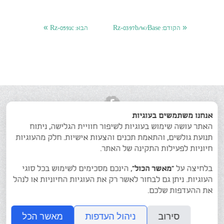
»
«
הקודם:
Rz-0397b/w/Base
הבא:
Rz-0591c
אנחנו משתמשים בעוגיות
האתר עושה שימוש בעוגיות לשיפור חוויית הגלישה, ניתוח
תנועת גולשים, והתאמת תכנים והצעות אישיות. חלק מהעוגיות
חיוניות לפעילות התקינה של האתר.
פסלי הנשים של רחל
גלריה
אודותי
בלחיצה על
“מאשר הכול”
, הינכם מסכימים לשימוש בכל סוגי
צרו קשר
העוגיות. ניתן גם לבחור לאשר רק את העוגיות החיוניות או לנהל
את ההעדפות שלכם.
גלריית הפסלים של רחל צימרמן בן-שחר
© כל הזכויות שמורות. 054-7654747
סירוב
ניהול העדפות
מאשר הכל