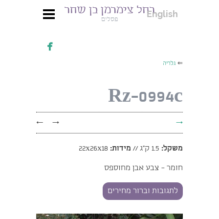
רחל צימרמן בן שחר
English
פסלים

⇐
גלריה
Rz-0994c
←
→
→
משקל:
1.5 ק"ג //
מידות:
22x26x18
חומר - צבע אבן מחוספס
לתגובות וברור מחירים